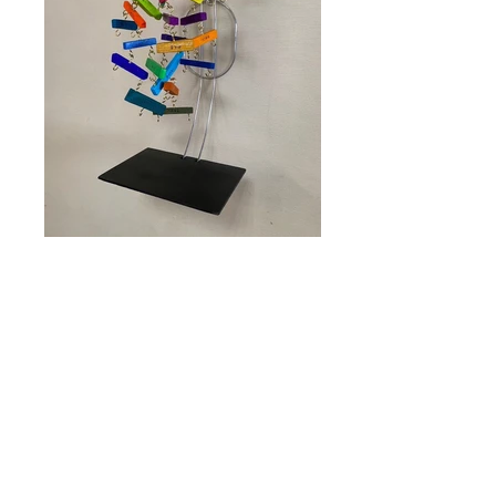
広島県生まれ。秋田市在住。
触れてあそぶ「おもちゃ作品」をつくる。最近
は、建築、法、理念的オブジェクトなどに興味
がある。既存の教育や社会によって画一化され
た人間性をときほぐすかたちを探求する。
https://yasumura-takuji.jimdosite.com
2023年「ATAMI ART GRANT 2023」
／Atelier&Hostel ナギサウラ など／静岡
「黄金町秋のバザールKoganecho International