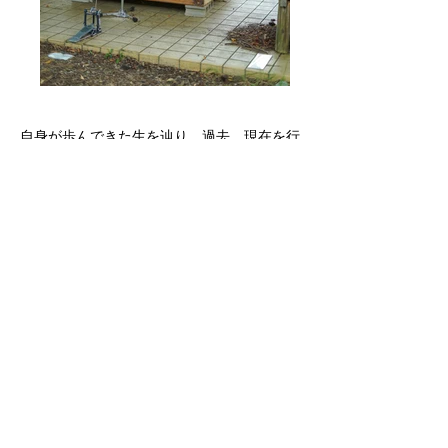
自身が歩んできた生を辿り、過去、現在を行
き来きする心象残響音像を制作。
アンビエントミュージシャン・ダイレクトレ
コードカッティング作家として
活動中。家族と長く暮らす事が目標であ
る。
https://instagram.com/nost.ing
＿＿＿＿＿＿＿＿＿＿＿＿＿＿＿＿
2021 1月 SHOWREEL (秋田公立美術大学サ
テライトセンター)
2021 2月 残響 (点線面 ・秋田市)
2021 6月 the city dubbed gray / echo (のら
珈琲・秋田市)
2021 11月 はだしのこころ (秋田市文化創造
館)
2022 1月 Polyphony展 (ナノリウム・山梨)
2023 6月 IMA next “Sound and Voice”フォト