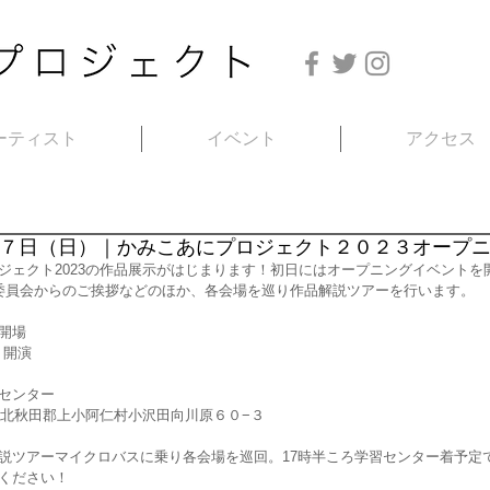
ーティスト
イベント
アクセス
７日（日）｜かみこあにプロジェクト２０２３オープ
ジェクト2023の作品展示がはじまります！初日にはオープニングイベントを
行委員会からのご挨拶などのほか、各会場を巡り作品解説ツアーを行います。
半開場
　開演
センター
8-4421 秋田県北秋田郡上小阿仁村小沢田向川原６０−３
説ツアーマイクロバスに乗り各会場を巡回。17時半ころ学習センター着予定
ください！