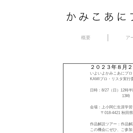
概要
ア
２０２３年８月２
いよいよかみこあにプロ
KAMIプロ・リスタ実
日時：8/27（日）12時
　　　　　　　　 13時
会場：上小阿仁生涯学習
         〒01
作品解説ツアー：作品解
この機会にぜひ、ご参加