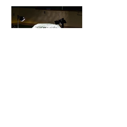
かみこあにプロジェクト2017
1380000
キャラット
大谷 主水
Mondo Otani
※ガラス作家の小牟禮尊人と瀬沼健太
郎、秋田公立美術大学ものづくり専攻学
生によるユニット
​©️KAMIプロ・リスタ実行委員会