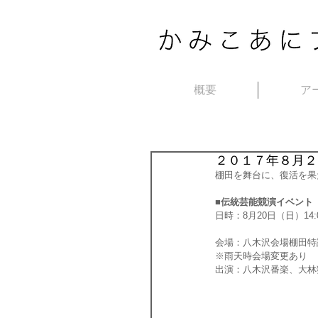
概要
ア
２０１７年８月２
棚田を舞台に、復活を果
■伝統芸能競演イベント
日時：8月20日（日）14:0
会場：八木沢会場棚田特
※雨天時会場変更あり
出演：八木沢番楽、大林