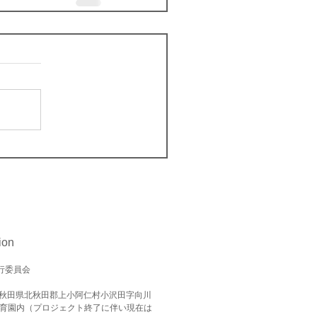
ion
実行委員会
21 秋田県北秋田郡上小阿仁村小沢田字向川
保育園内（プロジェクト終了に伴い現在は